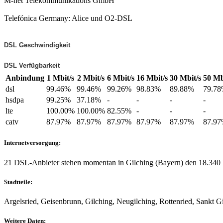
M-net Telekommunikations GmbH
Telefónica Germany: Alice und O2-DSL
DSL Geschwindigkeit
DSL Verfügbarkeit
Anbindung
1 Mbit/s
2 Mbit/s
6 Mbit/s
16 Mbit/s
30 Mbit/s
50 Mb
dsl
99.46%
99.46%
99.26%
98.83%
89.88%
79.7
hsdpa
99.25%
37.18%
-
-
-
-
lte
100.00%
100.00%
82.55%
-
-
-
catv
87.97%
87.97%
87.97%
87.97%
87.97%
87.9
Internetversorgung:
21 DSL-Anbieter stehen momentan in Gilching (Bayern) den 18.340
Stadtteile:
Argelsried, Geisenbrunn, Gilching, Neugilching, Rottenried, Sankt Gi
Weitere Daten: