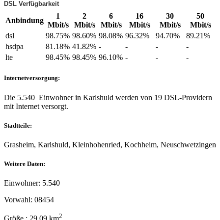
DSL Verfügbarkeit
1
2
6
16
30
50
Anbindung
Mbit/s
Mbit/s
Mbit/s
Mbit/s
Mbit/s
Mbit/s
dsl
98.75%
98.60%
98.08%
96.32%
94.70%
89.21%
hsdpa
81.18%
41.82%
-
-
-
-
lte
98.45%
98.45%
96.10%
-
-
-
Internetversorgung:
Die 5.540 Einwohner in Karlshuld werden von 19 DSL-Providern
mit Internet versorgt.
Stadtteile:
Grasheim, Karlshuld, Kleinhohenried, Kochheim, Neuschwetzingen
Weitere Daten:
Einwohner: 5.540
Vorwahl: 08454
2
Größe : 29.09 km