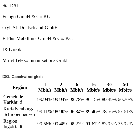
StarDSL
Filiago GmbH & Co KG
skyDSL Deutschland GmbH
E-Plus Mobilfunk GmbH & Co. KG
DSL mobil
M-net Telekommunikations GmbH
DSL Geschwindigkeit
1
2
6
16
30
50
Region
Mbit/s
Mbit/s
Mbit/s
Mbit/s
Mbit/s
Mbit/s
Gemeinde
99.94%
99.94%
98.78%
96.15%
89.39%
60.70%
Karlshuld
Kreis Neuburg-
99.11%
98.90%
96.84%
89.46%
78.56%
67.61%
Schrobenhausen
Region
99.56%
99.48%
98.23%
91.67%
83.93%
75.92%
Ingolstadt