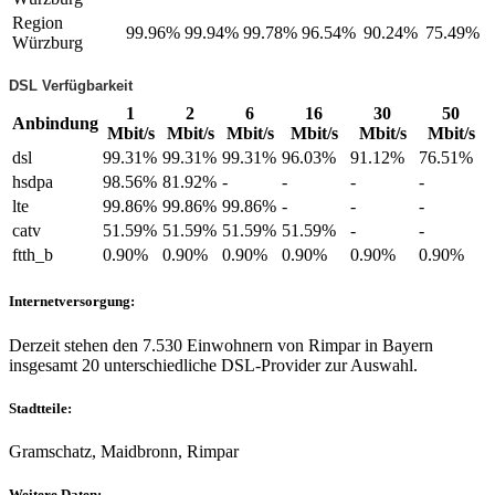
Region
99.96%
99.94%
99.78%
96.54%
90.24%
75.49%
Würzburg
DSL Verfügbarkeit
1
2
6
16
30
50
Anbindung
Mbit/s
Mbit/s
Mbit/s
Mbit/s
Mbit/s
Mbit/s
dsl
99.31%
99.31%
99.31%
96.03%
91.12%
76.51%
hsdpa
98.56%
81.92%
-
-
-
-
lte
99.86%
99.86%
99.86%
-
-
-
catv
51.59%
51.59%
51.59%
51.59%
-
-
ftth_b
0.90%
0.90%
0.90%
0.90%
0.90%
0.90%
Internetversorgung:
Derzeit stehen den 7.530 Einwohnern von Rimpar in Bayern
insgesamt 20 unterschiedliche DSL-Provider zur Auswahl.
Stadtteile:
Gramschatz, Maidbronn, Rimpar
Weitere Daten: