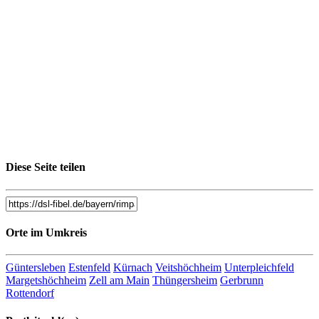
Diese Seite teilen
Orte im Umkreis
Güntersleben
Estenfeld
Kürnach
Veitshöchheim
Unterpleichfeld
Margetshöchheim
Zell am Main
Thüngersheim
Gerbrunn
Rottendorf