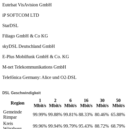
Eutelsat VisAvision GmbH
iP SOFTCOM LTD
StarDSL
Filiago GmbH & Co KG
skyDSL Deutschland GmbH
E-Plus Mobilfunk GmbH & Co. KG
M-net Telekommunikations GmbH
Telefónica Germany: Alice und O2-DSL
DSL Geschwindigkeit
1
2
6
16
30
50
Region
Mbit/s
Mbit/s
Mbit/s
Mbit/s
Mbit/s
Mbit/s
Gemeinde
99.99%
99.88%
99.81%
88.33%
80.46%
65.88%
Rimpar
Kreis
99.96%
99.94%
99.79%
95.43%
88.72%
68.79%
Würzburg