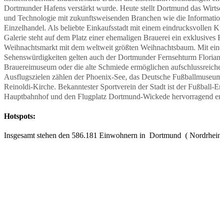
Dortmunder Hafens verstärkt wurde. Heute stellt Dortmund das Wirtsch
und Technologie mit zukunftsweisenden Branchen wie die Informatio
Einzelhandel. Als beliebte Einkaufsstadt mit einem eindrucksvollen 
Galerie steht auf dem Platz einer ehemaligen Brauerei ein exklusive
Weihnachtsmarkt mit dem weltweit größten Weihnachtsbaum. Mit einem
Sehenswürdigkeiten gelten auch der Dortmunder Fernsehturm Florian u
Brauereimuseum oder die alte Schmiede ermöglichen aufschlussreiche
Ausflugszielen zählen der Phoenix-See, das Deutsche Fußballmuseum
Reinoldi-Kirche. Bekanntester Sportverein der Stadt ist der Fußball-
Hauptbahnhof und den Flugplatz Dortmund-Wickede hervorragend er
Hotspots:
Insgesamt stehen den 586.181 Einwohnern in Dortmund ( Nordrhein-