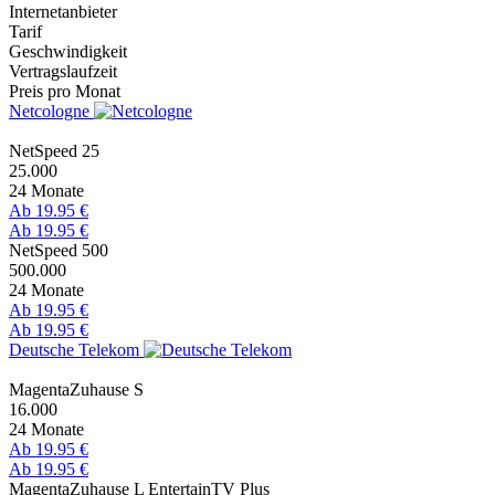
Internetanbieter
Tarif
Geschwindigkeit
Vertragslaufzeit
Preis pro Monat
Netcologne
NetSpeed 25
25.000
24 Monate
Ab 19.95 €
Ab 19.95 €
NetSpeed 500
500.000
24 Monate
Ab 19.95 €
Ab 19.95 €
Deutsche Telekom
MagentaZuhause S
16.000
24 Monate
Ab 19.95 €
Ab 19.95 €
MagentaZuhause L EntertainTV Plus