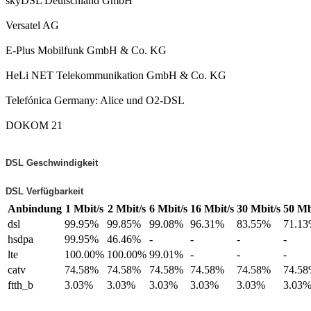
skyDSL Deutschland GmbH
Versatel AG
E-Plus Mobilfunk GmbH & Co. KG
HeLi NET Telekommunikation GmbH & Co. KG
Telefónica Germany: Alice und O2-DSL
DOKOM 21
DSL Geschwindigkeit
DSL Verfügbarkeit
Anbindung
1 Mbit/s
2 Mbit/s
6 Mbit/s
16 Mbit/s
30 Mbit/s
50 Mb
dsl
99.95%
99.85%
99.08%
96.31%
83.55%
71.1
hsdpa
99.95%
46.46%
-
-
-
-
lte
100.00%
100.00%
99.01%
-
-
-
catv
74.58%
74.58%
74.58%
74.58%
74.58%
74.5
ftth_b
3.03%
3.03%
3.03%
3.03%
3.03%
3.03