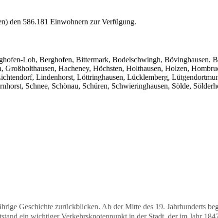
en) den 586.181 Einwohnern zur Verfügung.
ghofen-Loh, Berghofen, Bittermark, Bodelschwingh, Bövinghausen, Br
ch, Großholthausen, Hacheney, Höchsten, Holthausen, Holzen, Hombru
 Lichtendorf, Lindenhorst, Löttringhausen, Lücklemberg, Lütgendortm
rnhorst, Schnee, Schönau, Schüren, Schwieringhausen, Sölde, Sölderh
ährige Geschichte zurückblicken. Ab der Mitte des 19. Jahrhunderts be
tstand ein wichtiger Verkehrsknotenpunkt in der Stadt, der im Jahr 1