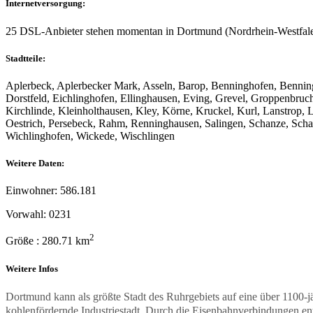
Internetversorgung:
25 DSL-Anbieter stehen momentan in Dortmund (Nordrhein-Westfal
Stadtteile:
Aplerbeck, Aplerbecker Mark, Asseln, Barop, Benninghofen, Bennin
Dorstfeld, Eichlinghofen, Ellinghausen, Eving, Grevel, Groppenbru
Kirchlinde, Kleinholthausen, Kley, Körne, Kruckel, Kurl, Lanstrop,
Oestrich, Persebeck, Rahm, Renninghausen, Salingen, Schanze, Scha
Wichlinghofen, Wickede, Wischlingen
Weitere Daten:
Einwohner: 586.181
Vorwahl: 0231
2
Größe : 280.71 km
Weitere Infos
Dortmund kann als größte Stadt des Ruhrgebiets auf eine über 1100-j
kohlenfördernde Industriestadt. Durch die Eisenbahnverbindungen en