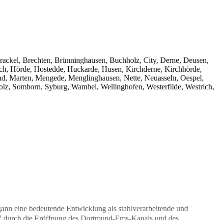
ackel, Brechten, Brünninghausen, Buchholz, City, Derne, Deusen,
ch, Hörde, Hostedde, Huckarde, Husen, Kirchderne, Kirchhörde,
und, Marten, Mengede, Menglinghausen, Nette, Neuasseln, Oespel,
olz, Somborn, Syburg, Wambel, Wellinghofen, Westerfilde, Westrich,
gann eine bedeutende Entwicklung als stahlverarbeitende und
847 durch die Eröffnung des Dortmund-Ems-Kanals und des