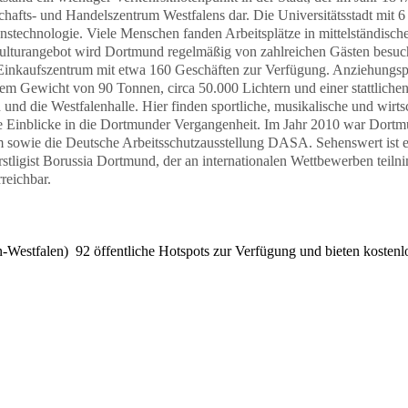
afts- und Handelszentrum Westfalens dar. Die Universitätsstadt mit 6 H
nstechnologie. Viele Menschen fanden Arbeitsplätze in mittelständisc
Kulturangebot wird Dortmund regelmäßig von zahlreichen Gästen besuch
s Einkaufszentrum mit etwa 160 Geschäften zur Verfügung. Anziehungspun
 Gewicht von 90 Tonnen, circa 50.000 Lichtern und einer stattlichen 
nd die Westfalenhalle. Hier finden sportliche, musikalische und wirts
 Einblicke in die Dortmunder Vergangenheit. Im Jahr 2010 war Dortmu
 sowie die Deutsche Arbeitsschutzausstellung DASA. Sehenswert ist 
Erstligist Borussia Dortmund, der an internationalen Wettbewerben tei
reichbar.
Westfalen) 92 öffentliche Hotspots zur Verfügung und bieten kostenl