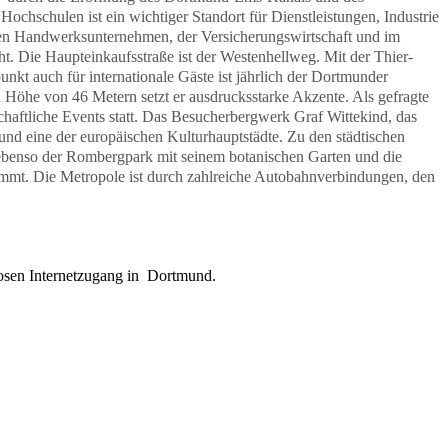
ochschulen ist ein wichtiger Standort für Dienstleistungen, Industrie
hen Handwerksunternehmen, der Versicherungswirtschaft und im
t. Die Haupteinkaufsstraße ist der Westenhellweg. Mit der Thier-
kt auch für internationale Gäste ist jährlich der Dortmunder
Höhe von 46 Metern setzt er ausdrucksstarke Akzente. Als gefragte
chaftliche Events statt. Das Besucherbergwerk Graf Wittekind, das
nd eine der europäischen Kulturhauptstädte. Zu den städtischen
ebenso der Rombergpark mit seinem botanischen Garten und die
lnimmt. Die Metropole ist durch zahlreiche Autobahnverbindungen, den
osen Internetzugang in Dortmund.