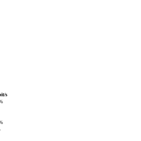
it/s
3%
8%
%