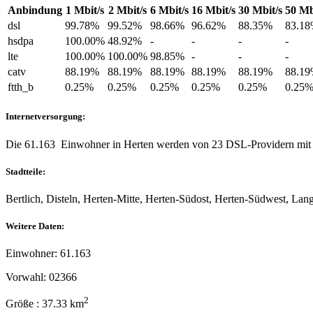
Anbindung
1 Mbit/s
2 Mbit/s
6 Mbit/s
16 Mbit/s
30 Mbit/s
50 Mb
dsl
99.78%
99.52%
98.66%
96.62%
88.35%
83.1
hsdpa
100.00%
48.92%
-
-
-
-
lte
100.00%
100.00%
98.85%
-
-
-
catv
88.19%
88.19%
88.19%
88.19%
88.19%
88.1
ftth_b
0.25%
0.25%
0.25%
0.25%
0.25%
0.25
Internetversorgung:
Die 61.163 Einwohner in Herten werden von 23 DSL-Providern mit In
Stadtteile:
Bertlich, Disteln, Herten-Mitte, Herten-Südost, Herten-Südwest, La
Weitere Daten:
Einwohner: 61.163
Vorwahl: 02366
2
Größe : 37.33 km