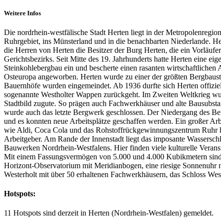
Weitere Infos
Die nordrhein-westfälische Stadt Herten liegt in der Metropolenreg
Ruhrgebiet, ins Münsterland und in die benachbarten Niederlande. H
die Herren von Herten die Besitzer der Burg Herten, die ein Vorläufer
Gerichtsbezirks. Seit Mitte des 19. Jahrhunderts hatte Herten eine ei
Steinkohlebergbau ein und bescherte einen rasanten wirtschaftlich
Osteuropa angeworben. Herten wurde zu einer der größten Bergbaustä
Bauernhöfe wurden eingemeindet. Ab 1936 durfte sich Herten offiziel
sogenannte Westholter Wappen zurückgeht. Im Zweiten Weltkrieg wur
Stadtbild zugute. So prägen auch Fachwerkhäuser und alte Bausubstan
wurde auch das letzte Bergwerk geschlossen. Der Niedergang des Be
und es konnten neue Arbeitsplätze geschaffen werden. Ein großer Arb
wie Aldi, Coca Cola und das Rohstoffrückgewinnungszentrum Ruhr habe
Arbeitgeber. Am Rande der Innenstadt liegt das imposante Wasserschlo
Bauwerken Nordrhein-Westfalens. Hier finden viele kulturelle Veran
Mit einem Fassungsvermögen von 5.000 und 4.000 Kubikmetern sind sie
Horizont-Observatorium mit Meridianbogen, eine riesige Sonnenuhr
Westerholt mit über 50 erhaltenen Fachwerkhäusern, das Schloss West
Hotspots:
11 Hotspots sind derzeit in Herten (Nordrhein-Westfalen) gemeldet.