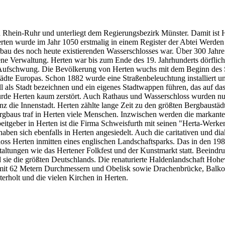
ion Rhein-Ruhr und unterliegt dem Regierungsbezirk Münster. Damit is
erten wurde im Jahr 1050 erstmalig in einem Register der Abtei Werden
bau des noch heute existierenden Wasserschlosses war. Über 300 Jahre be
gene Verwaltung. Herten war bis zum Ende des 19. Jahrhunderts dörflich
en Aufschwung. Die Bevölkerung von Herten wuchs mit dem Beginn des S
dte Europas. Schon 1882 wurde eine Straßenbeleuchtung installiert un
l als Stadt bezeichnen und ein eigenes Stadtwappen führen, das auf da
de Herten kaum zerstört. Auch Rathaus und Wasserschloss wurden nur
z die Innenstadt. Herten zählte lange Zeit zu den größten Bergbaustäd
rgbaus traf in Herten viele Menschen. Inzwischen werden die markan
eitgeber in Herten ist die Firma Schweisfurth mit seinen "Herta-Werke
n sich ebenfalls in Herten angesiedelt. Auch die caritativen und diak
ss Herten inmitten eines englischen Landschaftsparks. Das in den 1980
staltungen wie das Hertener Folkfest und der Kunstmarkt statt. Beeind
 die größten Deutschlands. Die renaturierte Haldenlandschaft Hohewar
 mit 62 Metern Durchmessern und Obelisk sowie Drachenbrücke, Balko
erholt und die vielen Kirchen in Herten.