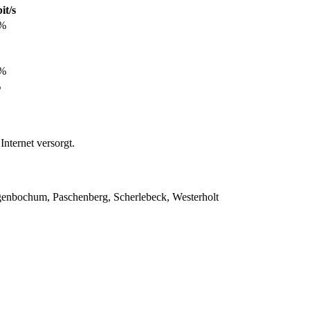
it/s
8%
9%
%
ternet versorgt.
ngenbochum, Paschenberg, Scherlebeck, Westerholt