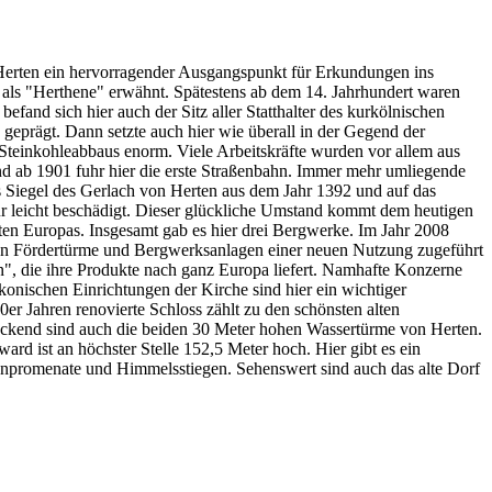
t Herten ein hervorragender Ausgangspunkt für Erkundungen ins
 als "Herthene" erwähnt. Spätestens ab dem 14. Jahrhundert waren
fand sich hier auch der Sitz aller Statthalter des kurkölnischen
 geprägt. Dann setzte auch hier wie überall in der Gegend der
teinkohleabbaus enorm. Viele Arbeitskräfte wurden vor allem aus
d ab 1901 fuhr hier die erste Straßenbahn. Immer mehr umliegende
s Siegel des Gerlach von Herten aus dem Jahr 1392 und auf das
 leicht beschädigt. Dieser glückliche Umstand kommt dem heutigen
ten Europas. Insgesamt gab es hier drei Bergwerke. Im Jahr 2008
ten Fördertürme und Bergwerksanlagen einer neuen Nutzung zugeführt
n", die ihre Produkte nach ganz Europa liefert. Namhafte Konzerne
onischen Einrichtungen der Kirche sind hier ein wichtiger
er Jahren renovierte Schloss zählt zu den schönsten alten
ruckend sind auch die beiden 30 Meter hohen Wassertürme von Herten.
d ist an höchster Stelle 152,5 Meter hoch. Hier gibt es ein
npromenate und Himmelsstiegen. Sehenswert sind auch das alte Dorf