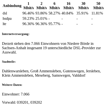
1
2
6
16
30
50
Anbindung
Mbit/s
Mbit/s
Mbit/s
Mbit/s
Mbit/s
Mbit/s
dsl
96.46%
93.86%
58.27%
40.84%
35.91%
11.81%
hsdpa
59.23%
25.01%
-
-
-
-
lte
96.36%
96.36%
95.77%
-
-
-
Internetversorgung:
Derzeit stehen den 7.066 Einwohnern von Niedere Börde in
Sachsen-Anhalt insgesamt 19 unterschiedliche DSL-Provider zur
Auswahl.
Stadtteile:
Dahlenwarsleben, Groß Ammensleben, Gutenswegen, Jersleben,
Klein Ammensleben, Meseberg, Samswegen, Vahldorf
Weitere Daten:
Einwohner: 7.066
Vorwahl: 039201, 039202