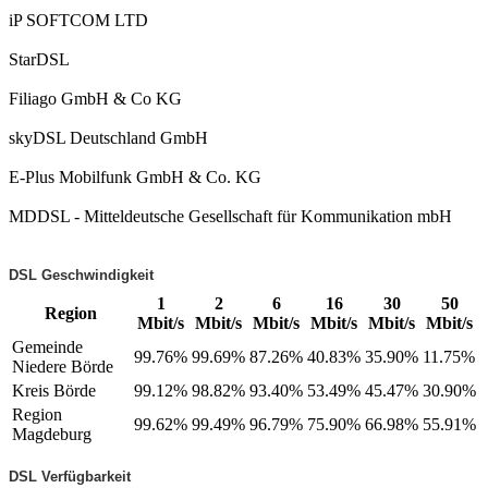
iP SOFTCOM LTD
StarDSL
Filiago GmbH & Co KG
skyDSL Deutschland GmbH
E-Plus Mobilfunk GmbH & Co. KG
MDDSL - Mitteldeutsche Gesellschaft für Kommunikation mbH
DSL Geschwindigkeit
1
2
6
16
30
50
Region
Mbit/s
Mbit/s
Mbit/s
Mbit/s
Mbit/s
Mbit/s
Gemeinde
99.76%
99.69%
87.26%
40.83%
35.90%
11.75%
Niedere Börde
Kreis Börde
99.12%
98.82%
93.40%
53.49%
45.47%
30.90%
Region
99.62%
99.49%
96.79%
75.90%
66.98%
55.91%
Magdeburg
DSL Verfügbarkeit