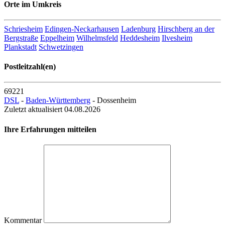
Orte im Umkreis
Entfernung zum Zentrum: 0.91 km
Schriesheim
Edingen-Neckarhausen
Ladenburg
Hirschberg an der
Bergstraße
Eppelheim
Wilhelmsfeld
Heddesheim
Ilvesheim
Plankstadt
Schwetzingen
Postleitzahl(en)
69221
DSL
-
Baden-Württemberg
- Dossenheim
Zuletzt aktualisiert 04.08.2026
Ihre Erfahrungen mitteilen
Kommentar