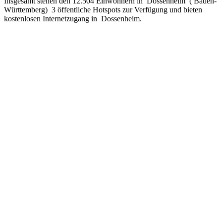
Insgesamt stehen den 12.504 Einwohnern in Dossenheim ( Baden-
Württemberg) 3 öffentliche Hotspots zur Verfügung und bieten
kostenlosen Internetzugang in Dossenheim.