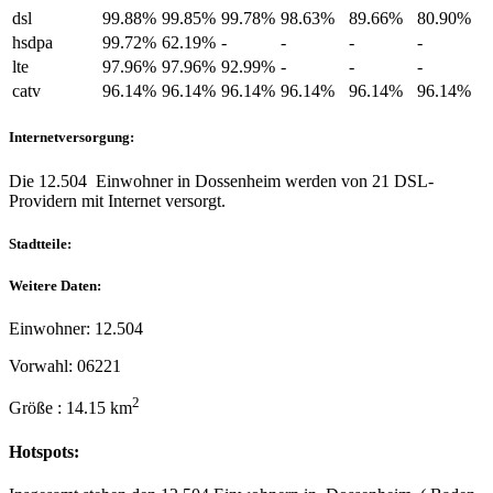
dsl
99.88%
99.85%
99.78%
98.63%
89.66%
80.90%
hsdpa
99.72%
62.19%
-
-
-
-
lte
97.96%
97.96%
92.99%
-
-
-
catv
96.14%
96.14%
96.14%
96.14%
96.14%
96.14%
Internetversorgung:
Die 12.504 Einwohner in Dossenheim werden von 21 DSL-
Providern mit Internet versorgt.
Stadtteile:
Weitere Daten:
Einwohner: 12.504
Vorwahl: 06221
2
Größe : 14.15 km
Hotspots: