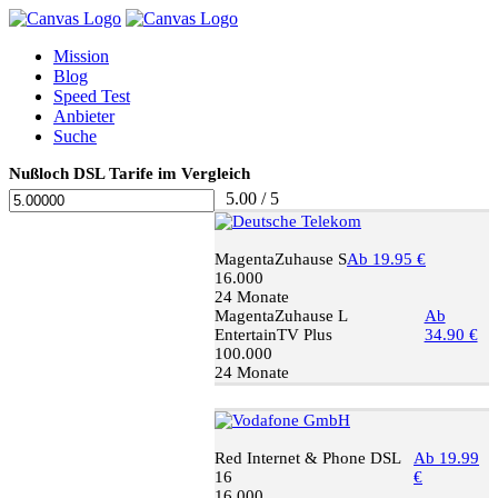
Mission
Blog
Speed Test
Anbieter
Suche
Nußloch DSL Tarife im Vergleich
5.00 / 5
MagentaZuhause S
Ab 19.95 €
16.000
24 Monate
MagentaZuhause L
Ab
EntertainTV Plus
34.90 €
100.000
24 Monate
Red Internet & Phone DSL
Ab 19.99
16
€
16.000