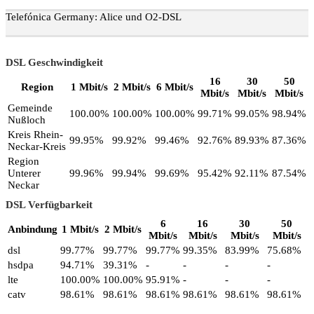
Telefónica Germany: Alice und O2-DSL
DSL Geschwindigkeit
16
30
50
Region
1 Mbit/s
2 Mbit/s
6 Mbit/s
Mbit/s
Mbit/s
Mbit/s
Gemeinde
100.00%
100.00%
100.00%
99.71%
99.05%
98.94%
Nußloch
Kreis Rhein-
99.95%
99.92%
99.46%
92.76%
89.93%
87.36%
Neckar-Kreis
Region
Unterer
99.96%
99.94%
99.69%
95.42%
92.11%
87.54%
Neckar
DSL Verfügbarkeit
6
16
30
50
Anbindung
1 Mbit/s
2 Mbit/s
Mbit/s
Mbit/s
Mbit/s
Mbit/s
dsl
99.77%
99.77%
99.77%
99.35%
83.99%
75.68%
hsdpa
94.71%
39.31%
-
-
-
-
lte
100.00%
100.00%
95.91%
-
-
-
catv
98.61%
98.61%
98.61%
98.61%
98.61%
98.61%