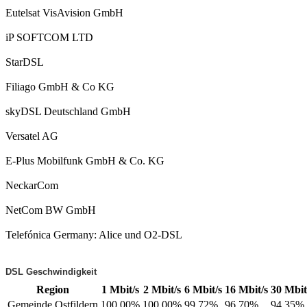
Eutelsat VisAvision GmbH
iP SOFTCOM LTD
StarDSL
Filiago GmbH & Co KG
skyDSL Deutschland GmbH
Versatel AG
E-Plus Mobilfunk GmbH & Co. KG
NeckarCom
NetCom BW GmbH
Telefónica Germany: Alice und O2-DSL
DSL Geschwindigkeit
Region
1 Mbit/s
2 Mbit/s
6 Mbit/s
16 Mbit/s
30 Mbit
Gemeinde Ostfildern
100.00%
100.00%
99.72%
96.70%
94.35%