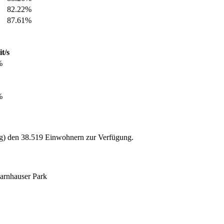
82.22%
87.61%
t/s
%
%
g) den 38.519 Einwohnern zur Verfügung.
harnhauser Park