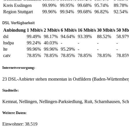
Kreis Esslingen
99.99%
99.95%
99.68%
95.74%
89.78%
Region Stuttgart
99.96%
99.94%
99.68%
96.82%
92.54%
DSL Verfügbarkeit
Anbindung
1 Mbit/s
2 Mbit/s
6 Mbit/s
16 Mbit/s
30 Mbit/s
50 Mbi
dsl
99.49%
98.17%
94.64%
93.39%
88.52%
58.97
hsdpa
99.24%
40.03%
-
-
-
-
lte
99.96%
99.96%
95.29%
-
-
-
catv
78.85%
78.85%
78.85%
78.85%
78.85%
78.85
Internetversorgung:
23 DSL-Anbieter stehen momentan in Ostfildern (Baden-Württember
Stadtteile:
Kemnat, Nellingen, Nellingen-Parksiedlung, Ruit, Scharnhausen, Sc
Weitere Daten:
Einwohner: 38.519