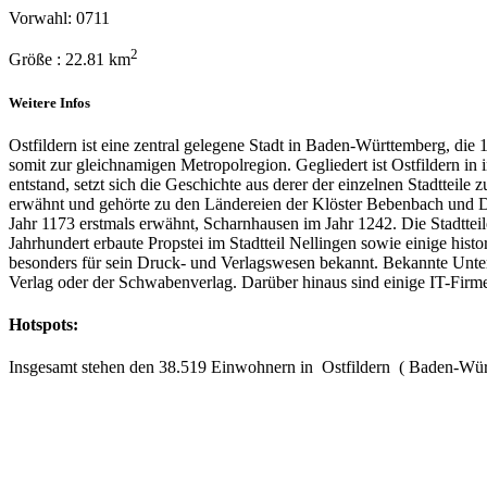
Vorwahl: 0711
2
Größe : 22.81 km
Weitere Infos
Ostfildern ist eine zentral gelegene Stadt in Baden-Württemberg, die 
somit zur gleichnamigen Metropolregion. Gegliedert ist Ostfildern in
entstand, setzt sich die Geschichte aus derer der einzelnen Stadtte
erwähnt und gehörte zu den Ländereien der Klöster Bebenbach und D
Jahr 1173 erstmals erwähnt, Scharnhausen im Jahr 1242. Die Stadtteil
Jahrhundert erbaute Propstei im Stadtteil Nellingen sowie einige hist
besonders für sein Druck- und Verlagswesen bekannt. Bekannte Untern
Verlag oder der Schwabenverlag. Darüber hinaus sind einige IT-Fir
Hotspots:
Insgesamt stehen den 38.519 Einwohnern in Ostfildern ( Baden-Württ