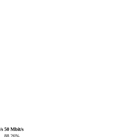
/s
50 Mbit/s
88.26%