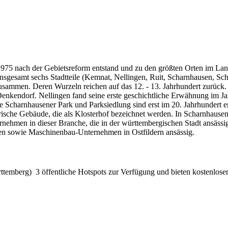
1975 nach der Gebietsreform entstand und zu den größten Orten im Landk
 insgesamt sechs Stadtteile (Kemnat, Nellingen, Ruit, Scharnhausen, Sch
ile zusammen. Deren Wurzeln reichen auf das 12. - 13. Jahrhundert zurü
enkendorf. Nellingen fand seine erste geschichtliche Erwähnung im Ja
e Scharnhausener Park und Parksiedlung sind erst im 20. Jahrhundert en
orische Gebäude, die als Klosterhof bezeichnet werden. In Scharnhausen 
ehmen in dieser Branche, die in der württembergischen Stadt ansässig
men sowie Maschinenbau-Unternehmen in Ostfildern ansässig.
emberg) 3 öffentliche Hotspots zur Verfügung und bieten kostenlosen