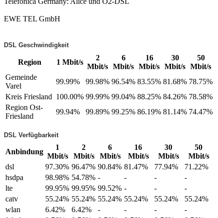
Telefónica Germany: Alice und O2-DSL
EWE TEL GmbH
DSL Geschwindigkeit
2
6
16
30
50
Region
1 Mbit/s
Mbit/s
Mbit/s
Mbit/s
Mbit/s
Mbit/s
Gemeinde
99.99%
99.98%
96.54%
83.55%
81.68%
78.75%
Varel
Kreis Friesland
100.00%
99.99%
99.04%
88.25%
84.26%
78.58%
Region Ost-
99.94%
99.89%
99.25%
86.19%
81.14%
74.47%
Friesland
DSL Verfügbarkeit
1
2
6
16
30
50
Anbindung
Mbit/s
Mbit/s
Mbit/s
Mbit/s
Mbit/s
Mbit/s
dsl
97.30%
96.47%
90.84%
81.47%
77.94%
71.22%
hsdpa
98.98%
54.78%
-
-
-
-
lte
99.95%
99.95%
99.52%
-
-
-
catv
55.24%
55.24%
55.24%
55.24%
55.24%
55.24%
wlan
6.42%
6.42%
-
-
-
-