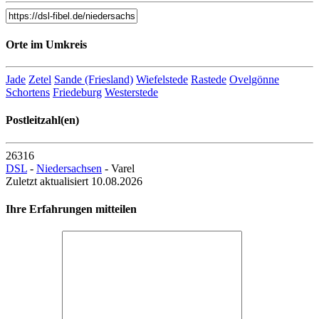
29316 Varel
Marktplatz 5
Orte im Umkreis
Entfernung zum Zentrum: 0.54 km
Telekom Hotspot Outdoor
Jade
Zetel
Sande (Friesland)
Wiefelstede
Rastede
Ovelgönne
Schortens
Friedeburg
Westerstede
26316 Varel
Postleitzahl(en)
Am Bahnhof 1
Entfernung zum Zentrum: 1.60 km
26316
DSL
-
Niedersachsen
- Varel
Zuletzt aktualisiert 10.08.2026
McDonald's Restaurant
Ihre Erfahrungen mitteilen
26316 Varel
Gertrud-Barthel-Straße 15
Entfernung zum Zentrum: 2.35 km
Landessparkasse zu Oldenburg
29316 Varel