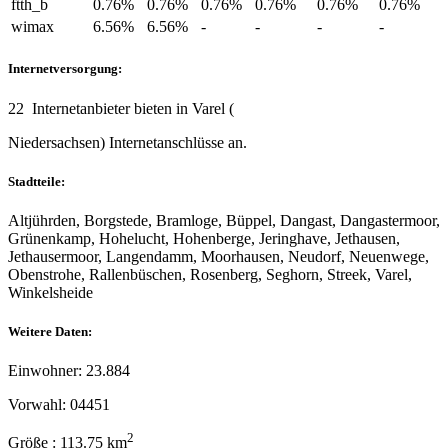
ftth_b
0.76%
0.76%
0.76%
0.76%
0.76%
0.76%
wimax
6.56%
6.56%
-
-
-
-
Internetversorgung:
22 Internetanbieter bieten in Varel (
Niedersachsen) Internetanschlüsse an.
Stadtteile:
Altjührden, Borgstede, Bramloge, Büppel, Dangast, Dangastermoor,
Grünenkamp, Hohelucht, Hohenberge, Jeringhave, Jethausen,
Jethausermoor, Langendamm, Moorhausen, Neudorf, Neuenwege,
Obenstrohe, Rallenbüschen, Rosenberg, Seghorn, Streek, Varel,
Winkelsheide
Weitere Daten:
Einwohner: 23.884
Vorwahl: 04451
2
Größe : 113.75 km