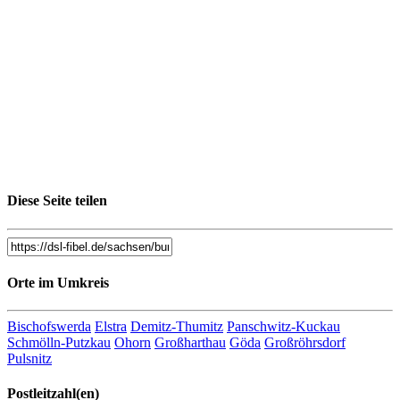
Diese Seite teilen
Orte im Umkreis
Bischofswerda
Elstra
Demitz-Thumitz
Panschwitz-Kuckau
Schmölln-Putzkau
Ohorn
Großharthau
Göda
Großröhrsdorf
Pulsnitz
Postleitzahl(en)