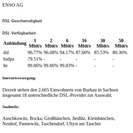
ENSO AG
DSL Geschwindigkeit
DSL Verfügbarkeit
1
2
6
16
30
50
Anbindung
Mbit/s
Mbit/s
Mbit/s
Mbit/s
Mbit/s
Mbit/s
dsl
96.77%
96.68%
94.17%
87.60%
85.53%
80.36%
hsdpa
79.51%
-
-
-
-
-
lte
99.86%
99.86%
99.83%
-
-
-
Internetversorgung:
Derzeit stehen den 2.665 Einwohnern von Burkau in Sachsen
insgesamt 18 unterschiedliche DSL-Provider zur Auswahl.
Stadtteile:
Auschkowitz, Bocka, Großhänchen, Jiedlitz, Kleinhänchen,
Neuhof, Pannewitz, Taschendorf, Uhyst am Taucher