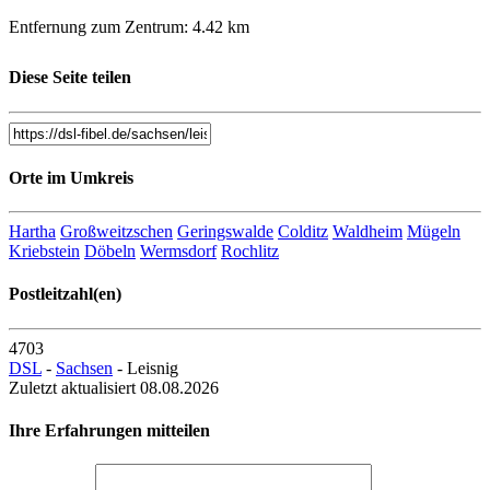
Entfernung zum Zentrum: 4.42 km
Telekom Hotspot Outdoor
Diese Seite teilen
04703 Leisnig
Markt geg. Nr.13 0
Orte im Umkreis
Entfernung zum Zentrum: 4.49 km
Telekom Hotspot Outdoor
Hartha
Großweitzschen
Geringswalde
Colditz
Waldheim
Mügeln
Kriebstein
Döbeln
Wermsdorf
Rochlitz
04703 Leisnig
Postleitzahl(en)
Markt geg. Nr.13 0
Entfernung zum Zentrum: 0.09 km
4703
DSL
-
Sachsen
- Leisnig
Zuletzt aktualisiert 08.08.2026
Kreissparkasse Doebeln, Filiale Leisnig
Ihre Erfahrungen mitteilen
04703 Leisnig
Markt 8