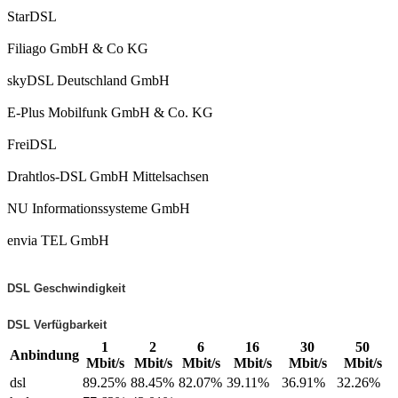
StarDSL
Filiago GmbH & Co KG
skyDSL Deutschland GmbH
E-Plus Mobilfunk GmbH & Co. KG
FreiDSL
Drahtlos-DSL GmbH Mittelsachsen
NU Informationssysteme GmbH
envia TEL GmbH
DSL Geschwindigkeit
DSL Verfügbarkeit
1
2
6
16
30
50
Anbindung
Mbit/s
Mbit/s
Mbit/s
Mbit/s
Mbit/s
Mbit/s
dsl
89.25%
88.45%
82.07%
39.11%
36.91%
32.26%