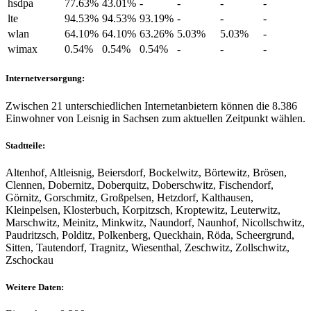
hsdpa
77.63%
43.01%
-
-
-
-
lte
94.53%
94.53%
93.19%
-
-
-
wlan
64.10%
64.10%
63.26%
5.03%
5.03%
-
wimax
0.54%
0.54%
0.54%
-
-
-
Internetversorgung:
Zwischen 21 unterschiedlichen Internetanbietern können die 8.386
Einwohner von Leisnig in Sachsen zum aktuellen Zeitpunkt wählen.
Stadtteile:
Altenhof, Altleisnig, Beiersdorf, Bockelwitz, Börtewitz, Brösen,
Clennen, Dobernitz, Doberquitz, Doberschwitz, Fischendorf,
Görnitz, Gorschmitz, Großpelsen, Hetzdorf, Kalthausen,
Kleinpelsen, Klosterbuch, Korpitzsch, Kroptewitz, Leuterwitz,
Marschwitz, Meinitz, Minkwitz, Naundorf, Naunhof, Nicollschwitz,
Paudritzsch, Polditz, Polkenberg, Queckhain, Röda, Scheergrund,
Sitten, Tautendorf, Tragnitz, Wiesenthal, Zeschwitz, Zollschwitz,
Zschockau
Weitere Daten: