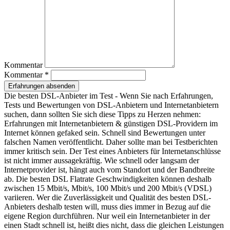
Entfernung zum Zentrum: 0.12 km
Lekkerland Partner
4703 Leisnig
Kommentar
Chemnitzer Str. 17
Kommentar *
Entfernung zum Zentrum: 0.41 km
Erfahrungen absenden
Die besten DSL-Anbieter im Test - Wenn Sie nach Erfahrungen,
Tests und Bewertungen von DSL-Anbietern und Internetanbietern
suchen, dann sollten Sie sich diese Tipps zu Herzen nehmen:
Erfahrungen mit Internetanbietern & günstigen DSL-Providern im
Internet können gefaked sein. Schnell sind Bewertungen unter
falschen Namen veröffentlicht. Daher sollte man bei Testberichten
immer kritisch sein. Der Test eines Anbieters für Internetanschlüsse
ist nicht immer aussagekräftig. Wie schnell oder langsam der
Internetprovider ist, hängt auch vom Standort und der Bandbreite
ab. Die besten DSL Flatrate Geschwindigkeiten können deshalb
zwischen 15 Mbit/s, Mbit/s, 100 Mbit/s und 200 Mbit/s (VDSL)
variieren. Wer die Zuverlässigkeit und Qualität des besten DSL-
Anbieters deshalb testen will, muss dies immer in Bezug auf die
eigene Region durchführen. Nur weil ein Internetanbieter in der
einen Stadt schnell ist, heißt dies nicht, dass die gleichen Leistungen