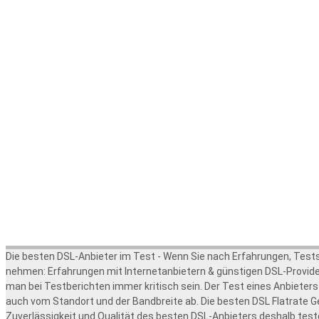
DSL
-
Sachsen
- Sehmatal
Zuletzt aktualisiert 04.08.2026
Ihre Erfahrungen mitteilen
KOMMENTAR
KOMMENTAR *
Erfahrungen absenden
Die besten DSL-Anbieter im Test - Wenn Sie nach Erfahrungen, Test
nehmen: Erfahrungen mit Internetanbietern & günstigen DSL-Provider
man bei Testberichten immer kritisch sein. Der Test eines Anbieters 
auch vom Standort und der Bandbreite ab. Die besten DSL Flatrate G
Zuverlässigkeit und Qualität des besten DSL-Anbieters deshalb testen