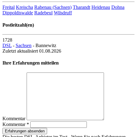
Freital
Kreischa
Rabenau (Sachsen)
Tharandt
Heidenau
Dohna
Dippoldiswalde
Radebeul
Wilsdruff
Postleitzahl(en)
1728
DSL
-
Sachsen
- Bannewitz
Zuletzt aktualisiert 01.08.2026
Ihre Erfahrungen mitteilen
Kommentar
Kommentar *
Erfahrungen absenden
Die besten DSL-Anbieter im Test - Wenn Sie nach Erfahrungen,