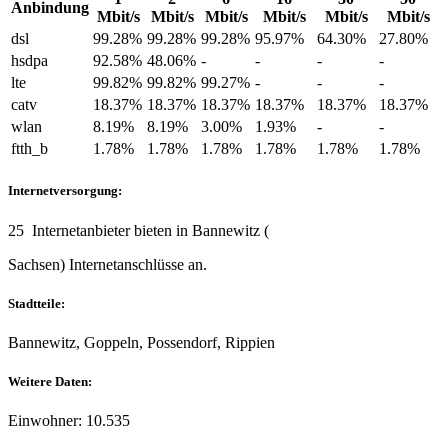
Anbindung
Mbit/s
Mbit/s
Mbit/s
Mbit/s
Mbit/s
Mbit/s
dsl
99.28%
99.28%
99.28%
95.97%
64.30%
27.80%
hsdpa
92.58%
48.06%
-
-
-
-
lte
99.82%
99.82%
99.27%
-
-
-
catv
18.37%
18.37%
18.37%
18.37%
18.37%
18.37%
wlan
8.19%
8.19%
3.00%
1.93%
-
-
ftth_b
1.78%
1.78%
1.78%
1.78%
1.78%
1.78%
Internetversorgung:
25 Internetanbieter bieten in Bannewitz (
Sachsen) Internetanschlüsse an.
Stadtteile:
Bannewitz, Goppeln, Possendorf, Rippien
Weitere Daten:
Einwohner: 10.535