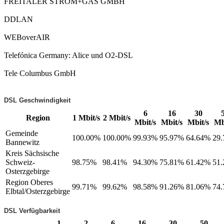
FREITALER STROM+GAS GMBH
DDLAN
WEBoverAIR
Telefónica Germany: Alice und O2-DSL
Tele Columbus GmbH
DSL Geschwindigkeit
6
16
30
Region
1 Mbit/s
2 Mbit/s
Mbit/s
Mbit/s
Mbit/s
Mb
Gemeinde
100.00%
100.00%
99.93%
95.97%
64.64%
29
Bannewitz
Kreis Sächsische
Schweiz-
98.75%
98.41%
94.30%
75.81%
61.42%
51
Osterzgebirge
Region Oberes
99.71%
99.62%
98.58%
91.26%
81.06%
74
Elbtal/Osterzgebirge
DSL Verfügbarkeit
1
2
6
16
30
50