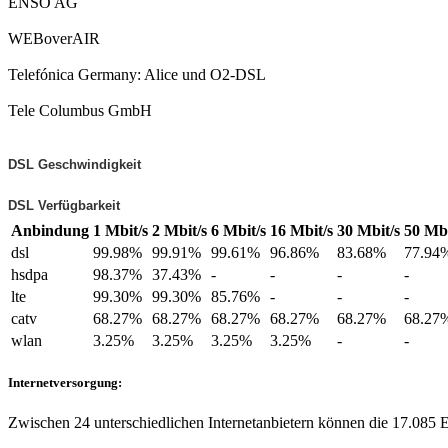
ENSO AG
WEBoverAIR
Telefónica Germany: Alice und O2-DSL
Tele Columbus GmbH
DSL Geschwindigkeit
DSL Verfügbarkeit
Anbindung
1 Mbit/s
2 Mbit/s
6 Mbit/s
16 Mbit/s
30 Mbit/s
50 Mbi
dsl
99.98%
99.91%
99.61%
96.86%
83.68%
77.94
hsdpa
98.37%
37.43%
-
-
-
-
lte
99.30%
99.30%
85.76%
-
-
-
catv
68.27%
68.27%
68.27%
68.27%
68.27%
68.27
wlan
3.25%
3.25%
3.25%
3.25%
-
-
Internetversorgung:
Zwischen 24 unterschiedlichen Internetanbietern können die 17.085